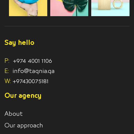
Say hello
P:
+974 4001 1106
E:
info@taqnia.qa
W:
+97430075181
Our agency
About
Our approach