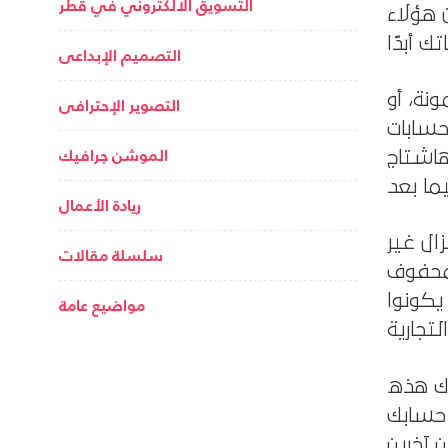
التسويق الالكتروني في قطر
 من هؤلاء
التصميم الإبداعى
ة، أو
التصوير الإحترافى
حسابات
الموشن جرافيك
هاشتاج
ريادة الأعمال
ال غير
سلسلة مقالات
 محفوف
مواضيع عامة
يكونوا
دك هذه
 حسابك