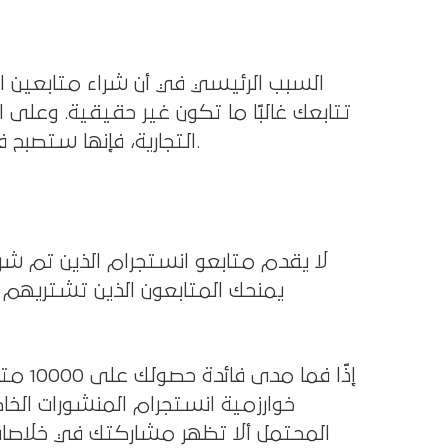
السبب الرئيسي في أن شراء متابعين ا
تتابعك غالبًا ما تكون غير حقيقية. وعلى ا
التجارية، فإنها ستصبح في النهاية عبئًا على مقاييس أداء حساب انستجرام الخاص بك.
لا يقدم متابعو انستجرام الذين تم 
يمنحك المتابعون الذين تشتريهم آ
إذًا 
خوارزمية انستجرام المنشورات الخاص
المحتمل ألا تظهر مشاركتك في خلاصات