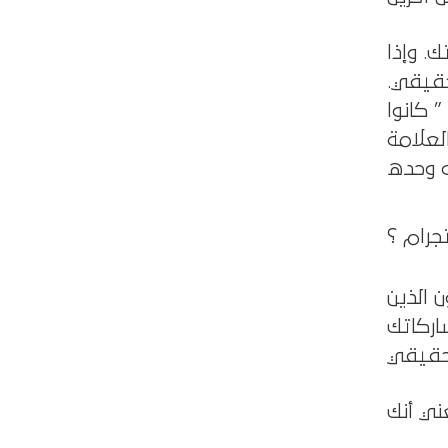
. وإذا
حقيقي.
 كانوا
لعلامة
جرام ؟
 الذين
اركاتك