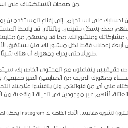
من صفحات الاستكشاف على انستجرام.
ين لحسابك على انستجرام إلى إقناع المستخدمين بم
علهم معك بشكل حقيقي. وبالتالي قد يلاحظ المست
لى مشاركاتك ومنشوراتك، مما قد يمنعهم من متابعتك
 تحصل على أربعة إعجابات فقط لكل منشور لك، فلن يستغرق الأم
طويلاً حتى يدرك جمهورك أن هناك شيئًا ما خطأ.
ص حقيقيين يتفاعلون مع المحتوى الخاص بك، سيتم 
اء جمهورك المزيف من المتابعين الغير حقيقين. با
كتك على أي من قنواتهم. ولن يناقشوا علامتك التجا