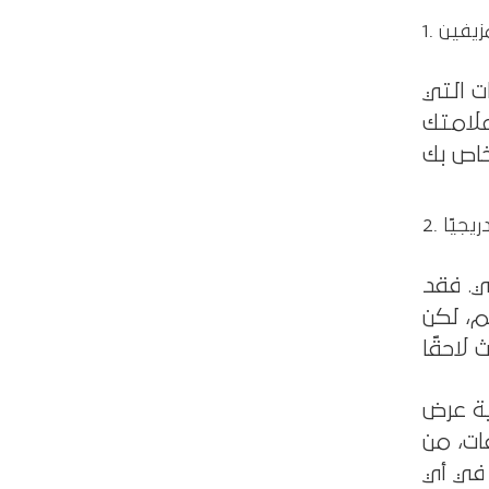
ت التي
علامتك
ي. فقد
م، لكن
لكيفية عرض
ات، من
 في أي