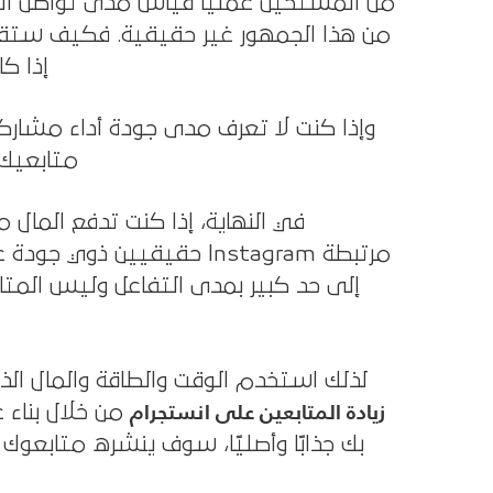
من المستحيل عملياً قياس مدى تواصل الج
من هذا الجمهور غير حقيقية. فكيف ستقي
إذا ك
وإذا كنت لا تعرف مدى جودة أداء مشاركا
متابعيك 
في النهاية، إذا كنت تدفع المال 
حقيقيين ذوي جودة عالية. أ
إلى حد كبير بمدى التفاعل وليس المتاب
لذلك استخدم الوقت والطاقة والمال الذ
زيادة المتابعين على انستجرام
من خلال بناء 
بك جذابًا وأصليًا، سوف ينشره متابعوك 