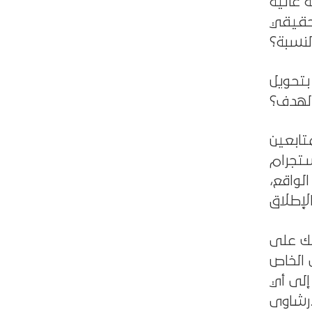
 عالية
لحقيقي
لنسبة؟
بتحويل
الهدف؟
تابعين
I مرتبطة
لواقع،
لك على
 الخاص
إلى أي
اوى.