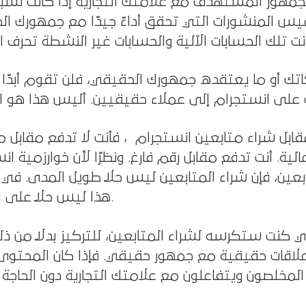
مهور المستهدف مع علامتك التجارية إذا كانت نسبة
س المنشورات التي تحقق أداءً جيدًا مع جمهورك ا
انت تلك الحسابات الآلية والحسابات غير النشطة تحرف ا
تك أو ما يعتقده جمهورك الحقيقي، فلن تقوم أبدًا 
على انستجرام إلى عملاء حقيقيين. أليس هذا هو 
مقابل شراء متابعين انستجرام ، فأنت لا تدفع مقابل م
نت تدفع مقابل رقم فارغ. ونظرًا لأن خوارزمية انستجرام nstagram
عين، فإن شراء المتابعين ليس حلاً طويل المدى. في ا
هذا ليس حلاً على الإطلاق.
ي كنت ستكرسه لشراء المتابعين، للتركيز بدلاً من ذ
علاقات حقيقية مع جمهور حقيقي. فإذا كان المحتوى
المخلصون ويتفاعلون مع علامتك التجارية دون الحاجة 
رش