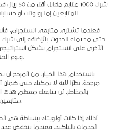
شراء 1000 
المتابعين إما روبوتات أو حسابات غير نشطة، مما يعني أنهم لن يتفاعلوا مع مشاركاتك أبدًا.
فعندما تشتري متابعي انستجرام، فأن
حتى محتملة الحدوث. بالإضافة إلى شراء ا
الأخرى على انستجرام بشكل استراتيجي ن
ونوع الحساب). ومن الناحية المثالية، ستتابعك تلك الحسابات فيما بعد.
باستخدام هذا الخيار، من المرجح أن 
مرجحة. نظرًا لأنه لا يمكنك حتى ضمان
بالمخاطر. لن تتابعك معظم هذه ال
متابعين على المدى الطويل أو نشطين أو مخلصين لعلامتك التجارية.
لذلك إذا كانت أولويتك ببساطة هي ا
الخدمات بالتأكيد. فعندما ينخفض ​​عد