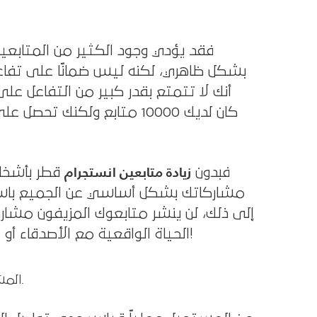
فقد يؤدي وجود الكثير من المتابع
بشكل ظاهري، لكنه ليس ضمانًا على تفا
أنك لا تتمتع بقدر كبير من التفاعل ع
كان لديك 10000 متابع ولكنك
زيادة متابعين انستجرام
فبدون
قطر بأشخا
مشاركاتك بشكل أساسي عن الجميع باستثن
إلى ذلك، لن ينشر متابعوك المزيفون مشار
الحياة الواقعية مع الأصدقاء أو العائلة، لأنهم غير موجودين في الحياة الواقعية من الأساس!
3. يمكن لمتابعي Instagram المشترون تشويه مقاييس الأداء الخاصة بك.