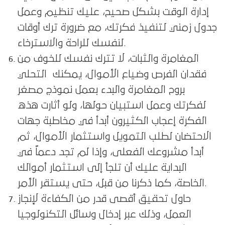
إدارة الوقت بشكل صحيح، عليك تنظيم وعمل
جدول زمني لتنفيذ فكرتك، مع ضرورة ترك أوقات
لنفسك للراحة والاسترخاء.
المغامرة والثبات، لا تترك نفسك للخوف من
فقدان الفرص وضياع الأموال، يمكنك
التحلي
بروح المغامرة والبدء بعمل نموذج مصغر
لفكرتك وعمل استبيان حولها، ولو أثارت هذه
الفكرة إعجاب الكثيرون أبدأ في مخاطبة جهات
الاحتضان لطلب التمويل واستثمار الأموال، ثم
أبدأ مشروعك الفعلى، وإذا لم تجد دعماً في
البداية عليك أن تلجأ إلى استثمار أموالك
الخاصة، كما ذكرنا من قبل، حتى يستقر الأمر.
حاول تحقيق أقصى قدر من الكفاءة لإنجاز
العمل، وذلك عبر إدخال وسائل التكنولوجيا