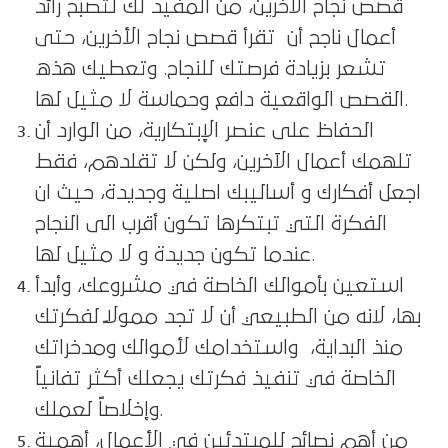
قصص نجاح الاخرين، من المفيد لك لتصبح رائد
أعمال ناجح أن تقرأ قصص نجاح الأخرين، حتى
تشعر بزيادة فرصتك للنجاح. وتعطيك هذه
القصص الواقعية دافع وحماسة لا مثيل لها.
الحفاظ على عنصر الإبتكارية، من الوارد أن
تلهمك أعمال الآخرين، ولكن لا تقلدهم، فقط
اجعل أفكارك و أساليبك اصلية وجديدة، حيث ان
الفكرة التي تبتكرها تكون أقرب الى النجاح
عندما تكون جديدة و لا مثيل لها.
استعين بأموالك الخاصة في مشروعك، وأبدأ
بها، لانه من الطبيعي أن لا تجد ممولاً لفكرتك
منذ البداية، واستخدامك لأموالك ومدخراتك
الخاصة في تنفيذ فكرتك يجعلك أكثر تفانياً
وإخلاصاً لعملك.
من أهم نصائح للمبتدئين في الأعمال، أهمية