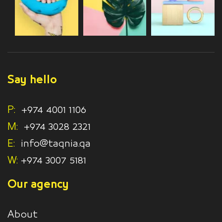
Say hello
P:
+974 4001 1106
M:
+974 3028 2321
E:
info@taqnia.qa
W:
+974 3007 5181
Our agency
About