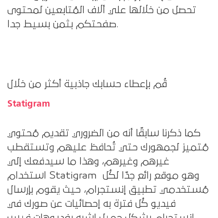
تحصل من خلالها علي ألاف المُتابعين لمحتوى
صفحتكم بثمن بسيط جدا.
قُم بإعطاء حسابك جاذبية أكثر من خلال
Statigram
كما ذكرنا سابقًا أنه من الضروري تقديم مُحتوي
مُتميز لجمهورك حتي تُحافظ عليهم وتستقطب
غيرهم وغيرهم، وهذا ما سيدفعك إلي
استخدام Statigram وهو موقع رائع جدًا لكُل
مُستخدمي تطبيق إنستجرام، حيث يقوم بإرسال
فيديو كُل فترة به إحصائيات عن صورك في