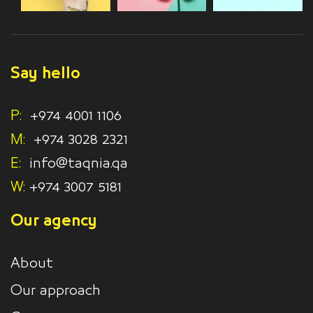
Say hello
P:
+974 4001 1106
M:
+974 3028 2321
E:
info@taqnia.qa
W:
+974 3007 5181
Our agency
About
Our approach