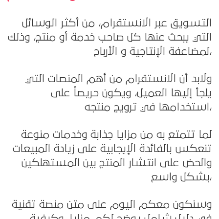
التسويق عبر الانستقرام، من أكثر الوسائل
التي يبحث عنها كل صاحب خدمة أو منتج، وذلك
لمضاعفة الإنتاجية و الأرباح،
ولابد أن الانستقرام من أهم المنصات التي
يلجأ إليها العميل،
ويكون حريصاً على
استخدامها في ترويج منتجه،
لما تتمتع به من مزايا جذابة وخدمات منوعة
تنعكس بالفائدة الإيجابية على زيادة المبيعات
والحض على انتشار المنتج بين المستهلكين
بشكل واسع،
وسنكون معكم اليوم على متن منصة تقنية
في دليلٍ شامل يوضح لكم مزايا، وكيفية،