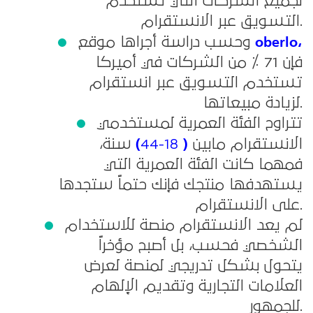
لجميع الشركات التي تستخدم
التسويق عبر الانستقرام.
oberlo،
وحسب دراسة أجراها موقع
فإن 71 ٪ من الشركات في أميركا
تستخدم التسويق عبر انستقرام
لزيادة مبيعاتها.
تتراوح الفئة العمرية لمستخدمي
)
(
الانستقرام مابين
18-44
سنة،
فمهما كانت الفئة العمرية التي
يستهدفها منتجك فإنك حتماً ستجدها
على الانستقرام.
لم يعد الانستقرام منصة للاستخدام
الشخصي فحسب، بل أصبح مؤخراً
يتحول بشكل تدريجي لمنصة لعرض
العلامات التجارية وتقديم الإلهام
للجمهور.