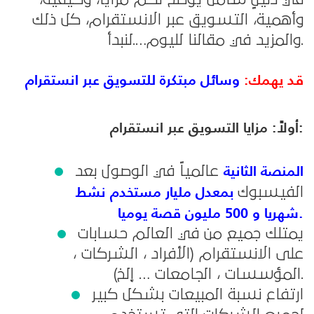
وأهمية، التسويق عبر الانستقرام، كل ذلك
والمزيد في مقالنا لليوم….لنبدأ.
قد يهمك
:
وسائل مبتكرة للتسويق عبر انستقرام
:
أولاً: مزايا التسويق عبر انستقرام
المن
صة
الثانية
عالمياً في الوصول بعد
بمعدل مليار مستخدم نشط
الفيسبوك
شهريا و 500 مليون قصة يوميا.
يمتلك جميع من في العالم حسابات
على الانستقرام (الأفراد ، الشركات ،
المؤسسات ، الجامعات … إلخ).
ارتفاع نسبة المبيعات بشكل كبير