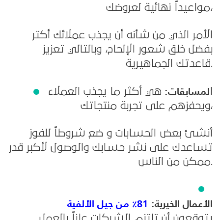
مواعيداً نهائية لعروضك،
الأمر الذي من شأنه أن يجذب عملائك أكتر
بفضل خلق شعور الإلحاح، وبالتالي تعزيز
قاعدتك الجماهيرية.
لمسابقات:
ا
هي أكثر ما يجذب العملاء
ويحفزهم على تجربة منتجاتك،
أنشئ بعض الحسابات و ضع شروطاً للفوز
تساعدك على نشر حسابك والوصول لأكبر قدر
ممكن من الناس.
الأعمال الخيرية:
81٪ من جيل الألفية
يتوقعون أن تلتزم الشركات علناً بالعمل